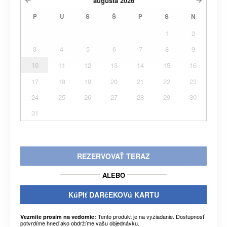
augusta
2026
P
U
S
Š
P
S
N
1
2
3
4
5
6
7
8
9
10
11
12
13
14
15
16
17
18
19
20
21
22
23
24
25
26
27
28
29
30
31
REZERVOVAŤ TERAZ
ALEBO
KúPIť DARčEKOVú KARTU
Tento produkt je na vyžiadanie. Dostupnosť
Vezmite prosím na vedomie:
potvrdíme hneď ako obdržíme vašu objednávku.